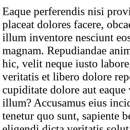
Eaque perferendis nisi provi
placeat dolores facere, obc
illum inventore nesciunt eos
magnam. Repudiandae animi
hic, velit neque iusto labore
veritatis et libero dolore re
cupiditate dolore aut eaqu
illum? Accusamus eius incid
tenetur quo sunt, sapiente b
eligendi dicta veritatis solu